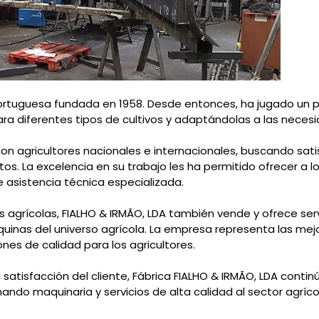
rtuguesa fundada en 1958. Desde entonces, ha jugado un pa
ra diferentes tipos de cultivos y adaptándolas a las necesi
n agricultores nacionales e internacionales, buscando sati
s. La excelencia en su trabajo les ha permitido ofrecer a l
 asistencia técnica especializada.
grícolas, FIALHO & IRMÃO, LDA también vende y ofrece servi
uinas del universo agrícola. La empresa representa las mej
es de calidad para los agricultores.
 satisfacción del cliente, Fábrica FIALHO & IRMÃO, LDA con
ando maquinaria y servicios de alta calidad al sector agríco