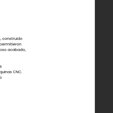
, construido
permitieron
adoso acabado,
s
áquinas CNC.
a