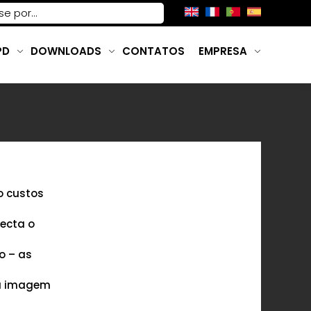
PD
DOWNLOADS
CONTATOS
EMPRESA
o custos
fecta o
o – as
 a imagem