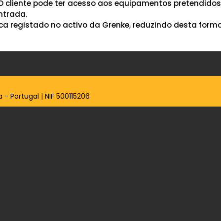
 O cliente pode ter acesso aos equipamentos pretendido
ntrada.
fica registado no activo da Grenke, reduzindo desta form
 - Portugal | NIF 500115206