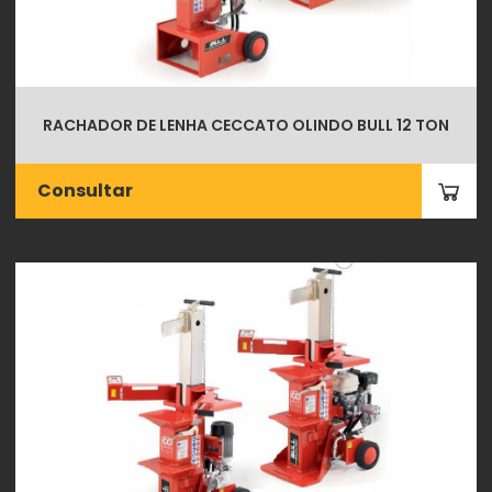
RACHADOR DE LENHA CECCATO OLINDO BULL 12 TON
Consultar