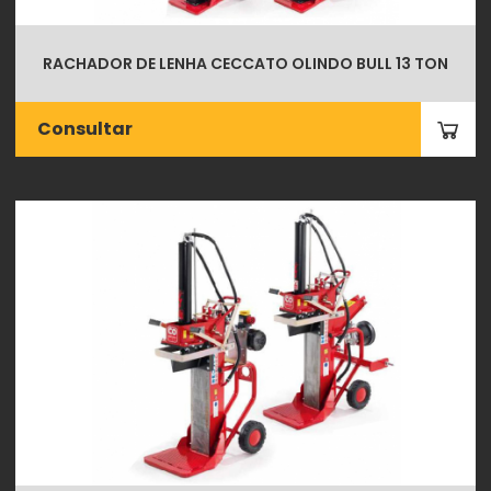
RACHADOR DE LENHA CECCATO OLINDO BULL 13 TON
Consultar