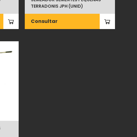
TERRADONIS JPH (UNID)
Consultar
S