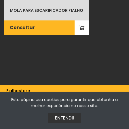
MOLA PARA ESCARIFICADOR FIALHO
Consultar
Fialhostore
Fialho & Irmão,Lda. | Horta de Barreiros 7005-208 Évora -
Esta página usa cookies para garantir que obtenha a
Portugal | NIF 500115206
melhor experiência no nosso site.
ENTENDI!