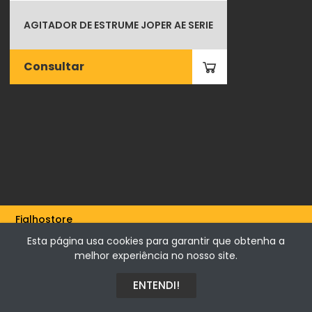
AGITADOR DE ESTRUME JOPER AE SERIE
Consultar
Fialhostore
Fialho & Irmão,Lda. | Horta de Barreiros 7005-208 Évora -
Esta página usa cookies para garantir que obtenha a
Portugal | NIF 500115206
melhor experiência no nosso site.
ENTENDI!