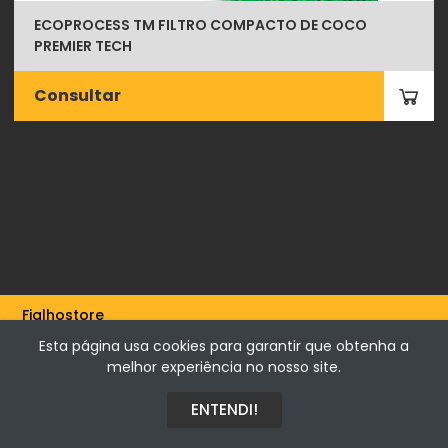
ECOPROCESS TM FILTRO COMPACTO DE COCO
PREMIER TECH
Consultar
Fialhostore
Fialho & Irmão,Lda. | Horta de Barreiros 7005-208 Évora -
Esta página usa cookies para garantir que obtenha a
Portugal | NIF 500115206
melhor experiência no nosso site.
ENTENDI!