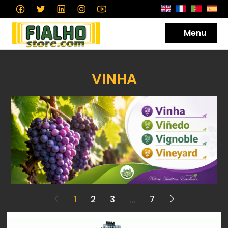
Menu
VINHA
...
1
2
3
7