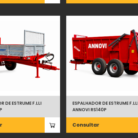
 DE ESTRUME F.LLI
ESPALHADOR DE ESTRUME F.LL
P
ANNOVI RS140P
r
Consultar