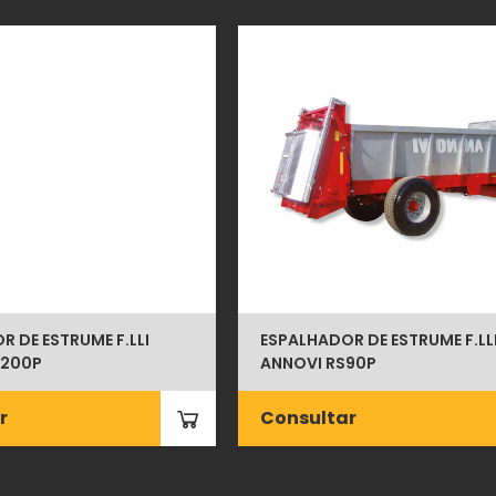
 DE ESTRUME F.LLI
ESPALHADOR DE ESTRUME F.LL
 200P
ANNOVI RS90P
r
Consultar