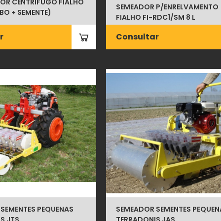
DOR CENTRÍFUGO FIALHO
SEMEADOR P/ENRELVAMENTO
BO + SEMENTE)
FIALHO FI-RDC1/SM 8 L
r
Consultar
SEMENTES PEQUENAS
SEMEADOR SEMENTES PEQUEN
S JTS
TERRADONIS JAS