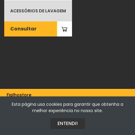
ACESSÓRIOS DE LAVAGEM
Consultar
Fialhostore
Fialho & Irmão,Lda. | Horta de Barreiros 7005-208 Évora -
Esta página usa cookies para garantir que obtenha a
Portugal | NIF 500115206
melhor experiência no nosso site.
ENTENDI!