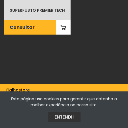
SUPERFUSTO PREMIER TECH
Consultar
Fialhostore
Fialho & Irmão,Lda. | Horta de Barreiros 7005-208 Évora -
Esta página usa cookies para garantir que obtenha a
Portugal | NIF 500115206
melhor experiência no nosso site.
ENTENDI!