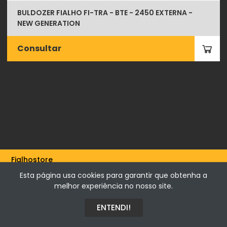
BULDOZER FIALHO FI-TRA - BTE - 2450 EXTERNA -
NEW GENERATION
Consultar
Fialhostore
Fialho & Irmão,Lda. | Horta de Barreiros 7005-208 Évora -
Esta página usa cookies para garantir que obtenha a
Portugal | NIF 500115206
melhor experiência no nosso site.
ENTENDI!