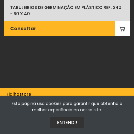
TABULEIRIOS DE GERMINAÇÃO EM PLÁSTICO REF. 240
- 60 X 40
Consultar
Fialhostore
Fialho & Irmão,Lda. | Horta de Barreiros 7005-208 Évora -
Esta página usa cookies para garantir que obtenha a
Portugal | NIF 500115206
melhor experiência no nosso site.
ENTENDI!