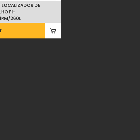
 LOCALIZADOR DE
LHO FI-
1RM/260L
r