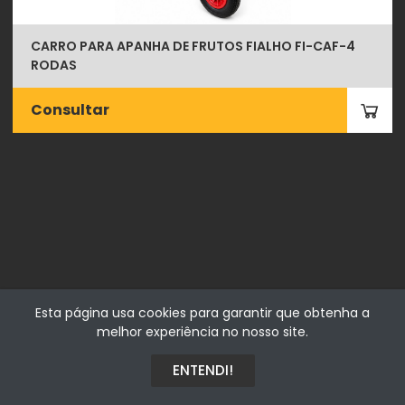
CARRO PARA APANHA DE FRUTOS FIALHO FI-CAF-4
RODAS
Consultar
Fialhostore
Esta página usa cookies para garantir que obtenha a
Fialho & Irmão,Lda. | Horta de Barreiros 7005-208 Évora -
melhor experiência no nosso site.
Portugal | NIF 500115206
ENTENDI!