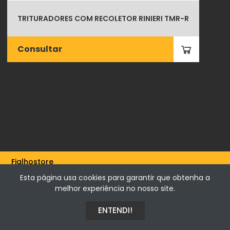
TRITURADORES COM RECOLETOR RINIERI TMR-R
Consultar
Fialhostore
Fialho & Irmão,Lda. | Horta de Barreiros 7005-208 Évora -
Esta página usa cookies para garantir que obtenha a
Portugal | NIF 500115206
melhor experiência no nosso site.
ENTENDI!