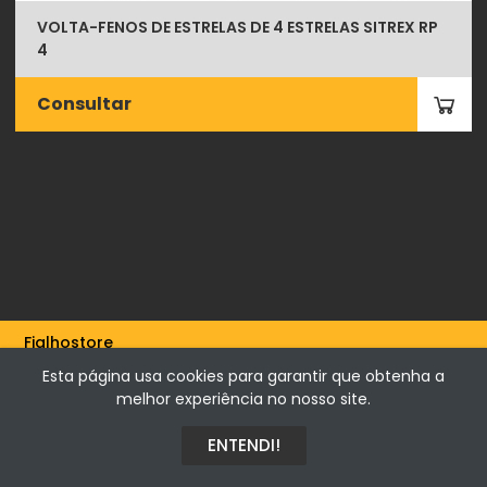
VOLTA-FENOS DE ESTRELAS DE 4 ESTRELAS SITREX RP
4
Consultar
Fialhostore
Fialho & Irmão,Lda. | Horta de Barreiros 7005-208 Évora -
Esta página usa cookies para garantir que obtenha a
Portugal | NIF 500115206
melhor experiência no nosso site.
ENTENDI!