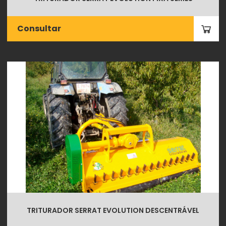
Consultar
TRITURADOR SERRAT EVOLUTION DESCENTRÁVEL