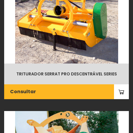
TRITURADOR SERRAT PRO DESCENTRÁVEL SERIES
Consultar