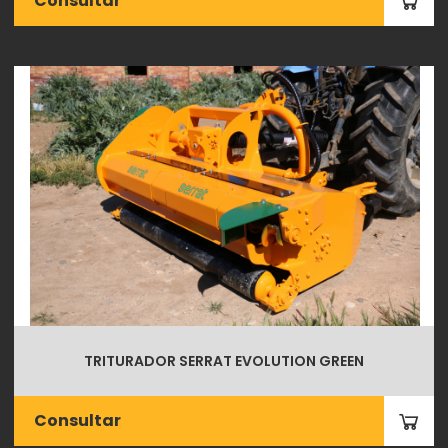
Consultar
TRITURADOR SERRAT EVOLUTION GREEN
Consultar