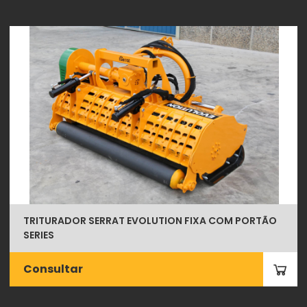
TRITURADOR SERRAT EVOLUTION FIXA COM PORTÃO
SERIES
Consultar