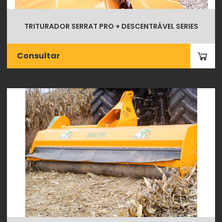
TRITURADOR SERRAT PRO + DESCENTRÁVEL SERIES
Consultar