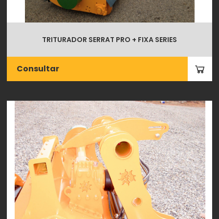
TRITURADOR SERRAT PRO + FIXA SERIES
Consultar