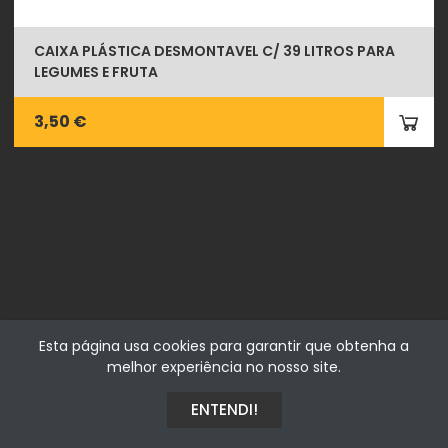
CAIXA PLÁSTICA DESMONTAVEL C/ 39 LITROS PARA
LEGUMES E FRUTA
3,50 €
Fialhostore
Esta página usa cookies para garantir que obtenha a
Fialho & Irmão,Lda. | Horta de Barreiros 7005-208 Évora -
melhor experiência no nosso site.
Portugal | NIF 500115206
ENTENDI!