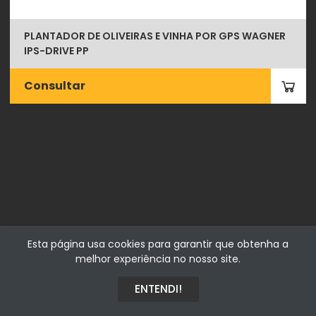
PLANTADOR DE OLIVEIRAS E VINHA POR GPS WAGNER
IPS-DRIVE PP
Consultar
Fialhostore
Esta página usa cookies para garantir que obtenha a
Fialho & Irmão,Lda. | Horta de Barreiros 7005-208 Évora -
melhor experiência no nosso site.
Portugal | NIF 500115206
ENTENDI!