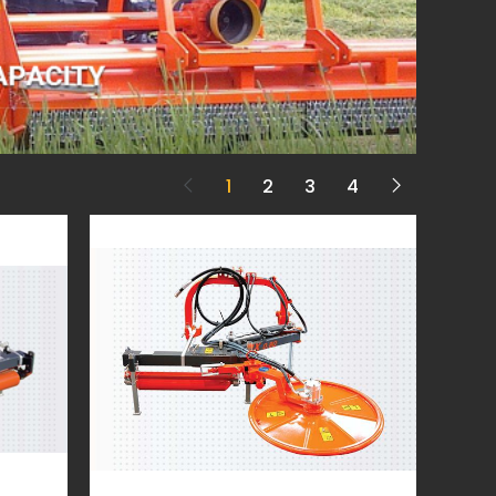
1
2
3
4