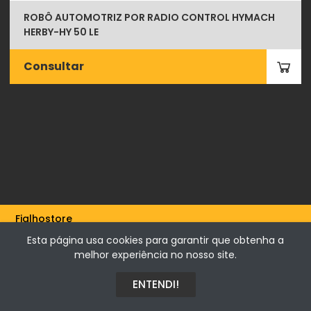
ROBÔ AUTOMOTRIZ POR RADIO CONTROL HYMACH
HERBY-HY 50 LE
Consultar
Fialhostore
Fialho & Irmão,Lda. | Horta de Barreiros 7005-208 Évora -
Esta página usa cookies para garantir que obtenha a
Portugal | NIF 500115206
melhor experiência no nosso site.
ENTENDI!