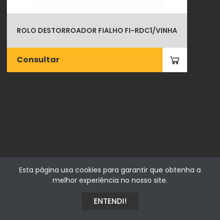
ROLO DESTORROADOR FIALHO FI-RDC1/VINHA
Consultar
Fialhostore
Esta página usa cookies para garantir que obtenha a
Fialho & Irmão,Lda. | Horta de Barreiros 7005-208 Évora -
melhor experiência no nosso site.
Portugal | NIF 500115206
ENTENDI!